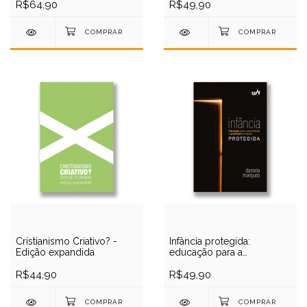
R$64,90
R$49,90
Cristianismo Criativo? -
Infância protegida:
Edição expandida
educação para a
sexualidade sadia e a
R$44,90
prevenção ao abuso
R$49,90