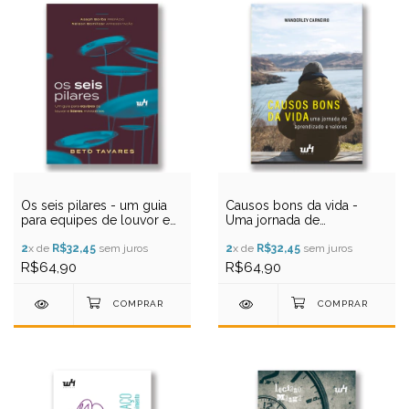
Os seis pilares - um guia
Causos bons da vida -
para equipes de louvor e
Uma jornada de
líderes ministeriais
aprendizado e valores
2
x de
R$32,45
sem juros
2
x de
R$32,45
sem juros
R$64,90
R$64,90