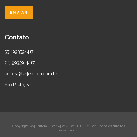
Contato
5511993594417
(11) 99359-4417
editora@w4editora.com.br
São Paulo, SP
Copyright W4 Editora - 02.174.212/0001-10 - 2026. Todos os direitos
reservados.