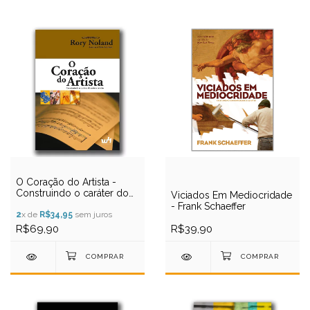
O Coração do Artista -
Construindo o caráter do
Viciados Em Mediocridade
artista cristão - Rory
- Frank Schaeffer
Noland
2
x de
R$34,95
sem juros
R$69,90
R$39,90