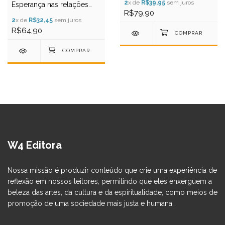
2
x de
R$39,95
sem juros
Esperança nas relações
entre o artista e a igreja -
R$79,90
Rory Noland
2
x de
R$32,45
sem juros
R$64,90
W4 Editora
Nossa missão é produzir conteúdo que crie uma experiência de
reflexão em nossos leitores, permitindo que eles enxerguem a
beleza das artes, da cultura e da espiritualidade, como meios de
promoção de uma sociedade mais justa e humana.