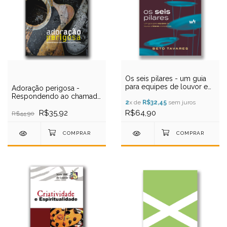
Os seis pilares - um guia
para equipes de louvor e
Adoração perigosa -
líderes ministeriais
Respondendo ao chamado
2
x de
R$32,45
sem juros
de Deus para a justiça -
Mark Labberton
R$35,92
R$64,90
R$44,90