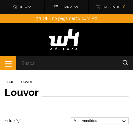
0
INÍCIO
PRODUTOS
CARRINHO
3% OFF no pagamento com PIX
Início
-
Louvor
Louvor
Filtrar