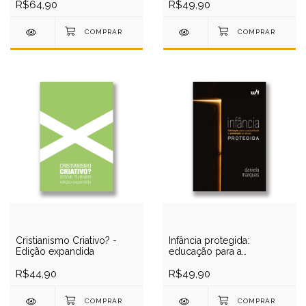
R$64,90
R$49,90
Cristianismo Criativo? -
Infância protegida:
Edição expandida
educação para a
sexualidade sadia e a
R$44,90
prevenção ao abuso
R$49,90