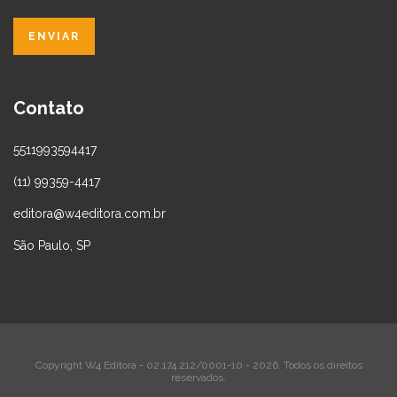
Contato
5511993594417
(11) 99359-4417
editora@w4editora.com.br
São Paulo, SP
Copyright W4 Editora - 02.174.212/0001-10 - 2026. Todos os direitos
reservados.