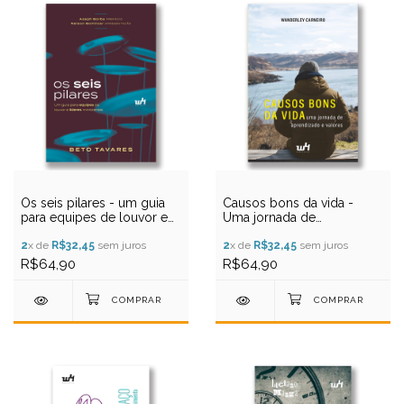
Os seis pilares - um guia
Causos bons da vida -
para equipes de louvor e
Uma jornada de
líderes ministeriais
aprendizado e valores
2
x de
R$32,45
sem juros
2
x de
R$32,45
sem juros
R$64,90
R$64,90