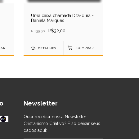
Uma caixa chamada Dita-dura -
O melhor 
Daniela Marques
Rubinho P
R$32,00
R$54,90
R$39,90
DETALHES
DETAL
o
Newsletter
Quer receber nossa Newsletter
Cristianismo Criativo? É só deixar seus
dados aqui: