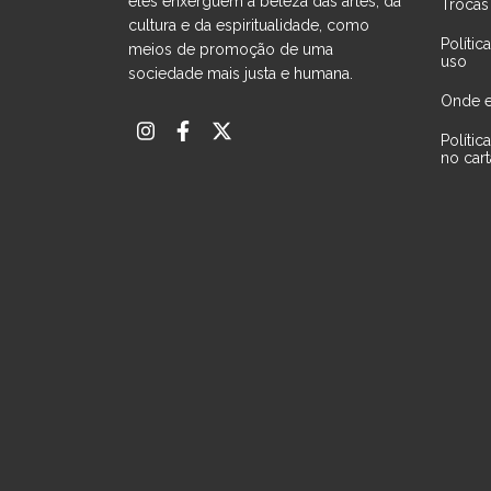
eles enxerguem a beleza das artes, da
Trocas
cultura e da espiritualidade, como
Políti
meios de promoção de uma
uso
sociedade mais justa e humana.
Onde e
Políti
no car