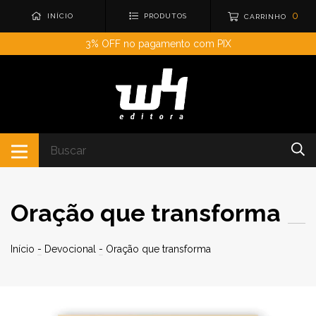
0
INÍCIO
PRODUTOS
CARRINHO
3% OFF no pagamento com PIX
Oração que transforma
Início
-
Devocional
-
Oração que transforma