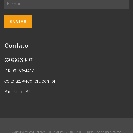
Contato
5511993594417
(11) 99359-4417
editora@w4editora.com.br
São Paulo, SP
Copyright W4 Editora - 02.174.212/0001-10 - 2026. Todos os direitos