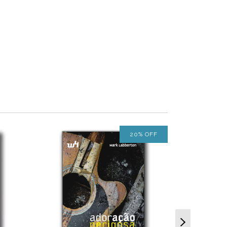
20
%
OFF