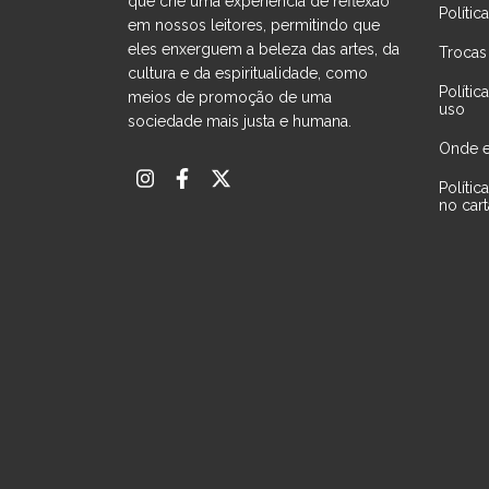
que crie uma experiência de reflexão
Polític
em nossos leitores, permitindo que
eles enxerguem a beleza das artes, da
Trocas
cultura e da espiritualidade, como
Políti
meios de promoção de uma
uso
sociedade mais justa e humana.
Onde e
Políti
no car