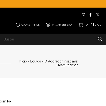
0
R$0,00
CADASTRE-SE
INICIAR SESSÃO
-
W4 Eternos
Blog
Início
-
Louvor
-
O Adorador Insaciável
- Matt Redman
com Pix