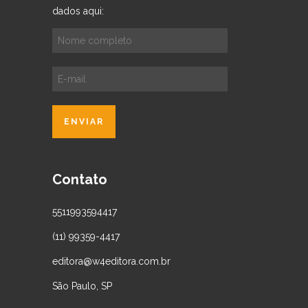
dados aqui:
Contato
5511993594417
(11) 99359-4417
editora@w4editora.com.br
São Paulo, SP