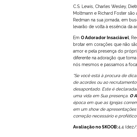
C.S. Lewis, Charles Wesley, Diet
Moltmann e Richard Foster são 
Redman na sua jornada, em busc
levarão de volta à essência da 
Em
O Adorador Insaciável
, R
brotar em corações que não sã
amor e pela presença do própri
diferente na adoração que toma 
nós mesmos e passamos a focar
“Se você está à procura de dica
de acordes ou ao recrutamento 
desapontado. Este é declarada
uma vida em Sua presença.
O A
época em que as Igrejas correm
em um show de apresentações e
correção necessário e profético
Avaliação no SKOOB:
4,4 (dez/