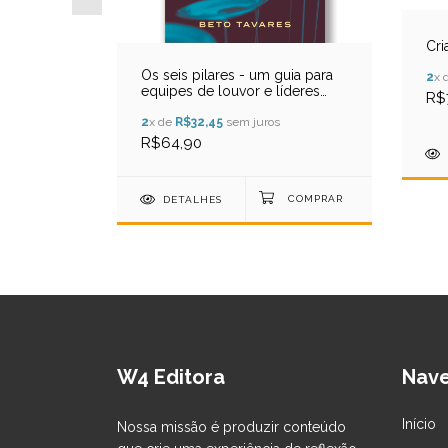
Cri
Os seis pilares - um guia para
2
x 
equipes de louvor e líderes
storal,
R$
ministeriais
2
x de
R$32,45
sem juros
R$64,90
DETALHES
W4 Editora
Nav
Início
Nossa missão é produzir conteúdo