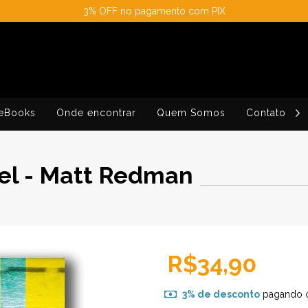
3% OFF no pagamento com PIX
eBooks
Onde encontrar
Quem Somos
Contato
vel - Matt Redman
R$34,90
3% de desconto
pagando 