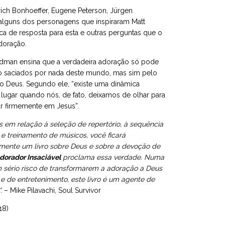
rich Bonhoeffer, Eugene Peterson, Jürgen
alguns dos personagens que inspiraram Matt
a de resposta para esta e outras perguntas que o
adoração.
edman ensina que a verdadeira adoração só pode
o saciados por nada deste mundo, mas sim pelo
o Deus. Segundo ele, “existe uma dinâmica
lugar quando nós, de fato, deixamos de olhar para
 firmemente em Jesus”.
s em relação à seleção de repertório, à sequência
e treinamento de músicos, você ficará
mente um livro sobre Deus e sobre a devoção de
dorador Insaciável
proclama essa verdade. Numa
 sério risco de transformarem a adoração a Deus
 de entretenimento, este livro é um agente de
”.
– Mike Pilavachi, Soul Survivor
18)