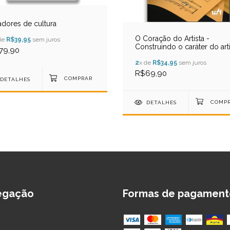
adores de cultura
O Coração do Artista -
de
R$39,95
sem juros
Construindo o caráter do arti
79,90
cristão - Rory Noland
2
x de
R$34,95
sem juros
R$69,90
DETALHES
DETALHES
egação
Formas de pagament