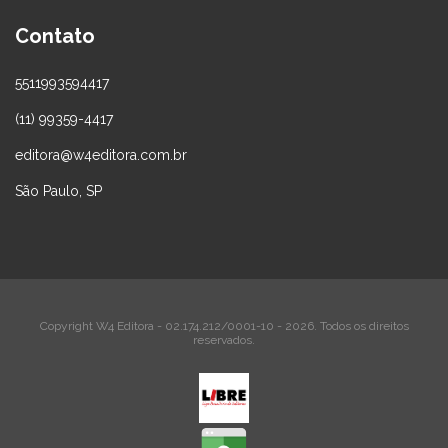
Contato
5511993594417
(11) 99359-4417
editora@w4editora.com.br
São Paulo, SP
Copyright W4 Editora - 02.174.212/0001-10 - 2026. Todos os direitos
reservados.