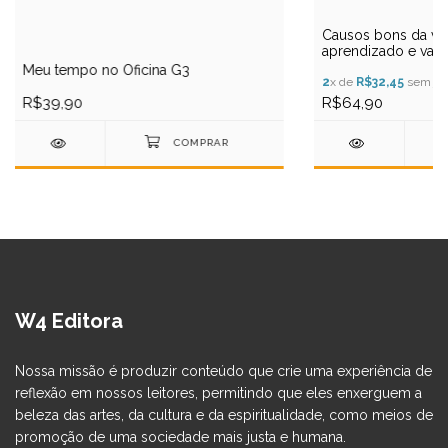
Causos bons da vid
aprendizado e valo
Meu tempo no Oficina G3
2
x de
R$32,45
sem jur
R$39,90
R$64,90
W4 Editora
Nossa missão é produzir conteúdo que crie uma experiência de
reflexão em nossos leitores, permitindo que eles enxerguem a
beleza das artes, da cultura e da espiritualidade, como meios de
promoção de uma sociedade mais justa e humana.