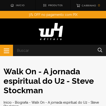
0
INÍCIO
PRODUTOS
CARRINHO
3% OFF no pagamento com PIX
Walk On - A jornada
espiritual do U2 - Steve
Stockman
Início
-
Biografia
-
Walk On - A jornada espiritual do U2 - Steve