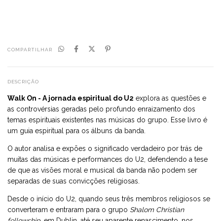
COMPARTILHAR
DESCRIÇÃO
Walk On - A jornada espiritual do U2
explora as questões e
as controvérsias geradas pelo profundo enraizamento dos
temas espirituais existentes nas músicas do grupo. Esse livro é
um guia espiritual para os álbuns da banda.
O autor analisa e expões o significado verdadeiro por trás de
muitas das músicas e performances do U2, defendendo a tese
de que as visões moral e musical da banda não podem ser
separadas de suas convicções religiosas.
Desde o início do U2, quando seus três membros religiosos se
converteram e entraram para o grupo
Shalom Christian
fellowship
, em Dublin, até seu aparente renascimento, nos