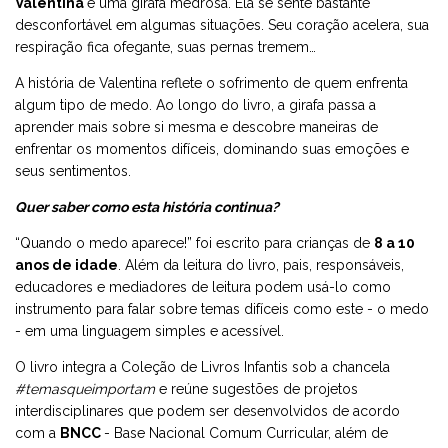
Valentina
é uma girafa medrosa. Ela se sente bastante
desconfortável em algumas situações. Seu coração acelera, sua
respiração fica ofegante, suas pernas tremem…
A história de Valentina reflete o sofrimento de quem enfrenta
algum tipo de medo. Ao longo do livro, a girafa passa a
aprender mais sobre si mesma e descobre maneiras de
enfrentar os momentos difíceis, dominando suas emoções e
seus sentimentos.
Quer saber como esta história continua?
“Quando o medo aparece!” foi escrito para crianças de
8 a 10
anos de idade
. Além da leitura do livro, pais, responsáveis,
educadores e mediadores de leitura podem usá-lo como
instrumento para falar sobre temas difíceis como este - o medo
- em uma linguagem simples e acessível.
O livro integra a Coleção de Livros Infantis sob a chancela
#temasqueimportam
e reúne sugestões de projetos
interdisciplinares que podem ser desenvolvidos de acordo
com a
BNCC
- Base Nacional Comum Curricular, além de