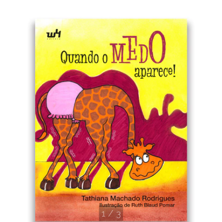
1
/
3