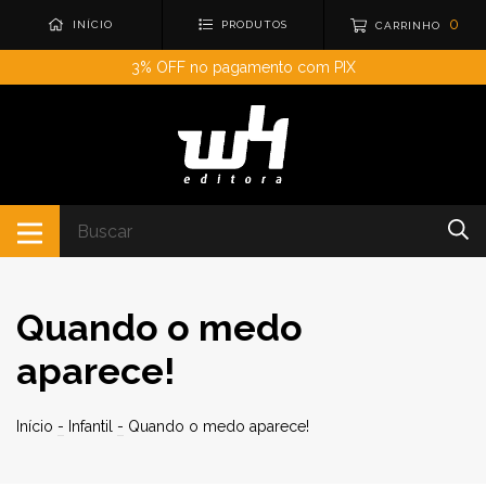
0
INÍCIO
PRODUTOS
CARRINHO
3% OFF no pagamento com PIX
Quando o medo
aparece!
Início
-
Infantil
-
Quando o medo aparece!