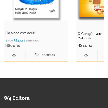
Ela ainda está aqui!
O Coração vermelh
Marques
2
x de
R$32,45
sem juros
R$64,90
R$44,90
W4 Editora