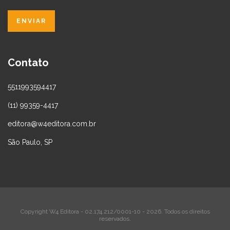
Contato
5511993594417
(11) 99359-4417
editora@w4editora.com.br
São Paulo, SP
Copyright W4 Editora - 02.174.212/0001-10 - 2026. Todos os direitos
reservados.